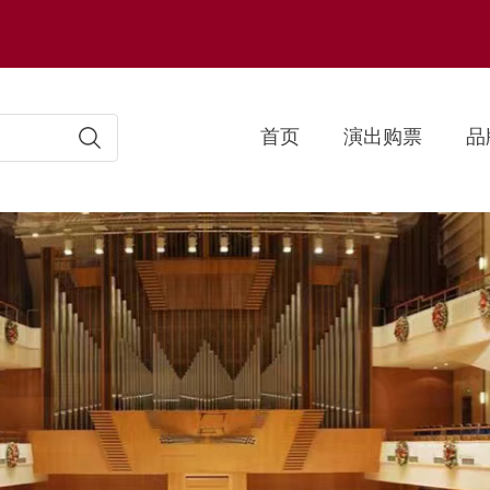
首页
演出购票
品