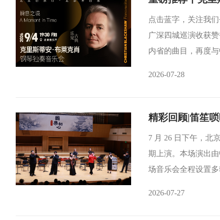
点击蓝字，关注我们去年
广深四城巡演收获赞
内省的曲目，再度与中
2026-07-28
精彩回顾|笛笙
7 月 26 日下午
期上演。本场演出由
场音乐会全程设置多轮
2026-07-27