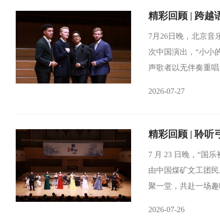
7月26日晚，北京音乐
次中国演出，“小小
声歌者以无伴奏重唱为
2026-07-27
精彩回顾 | 聆
7 月 23 日晚，
由中国煤矿文工团民
聚一堂，共赴一场趣味
2026-07-26