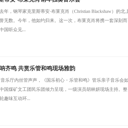
，钢琴家克里斯蒂安·布莱克肖（Christian Blackshaw）的北
誉无数。今年，他如约归来。这一次，布莱克肖将携一套深刻而
国听众见...
唢呐齐鸣 共赏乐管和鸣现场雅韵
，北京音乐厅内丝管声声，《国乐初心・乐管和鸣》管乐亲子音乐会
中国煤矿文工团民乐团倾力呈现，一级演员胡林妍现场主持。整
趣味互动环...