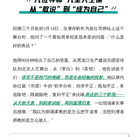
回溯三个月前的3月14日，当濮存昕作为首位导师站上这个
舞台时，他问了一个看似简单却直抵本质的问题：“什么是
好的表达？”
他用90分钟给出了自己的答案。从黑龙江生产建设兵团宣传
队到北京人艺舞台，从《李白》到《茶馆》，他告诉孩子
们：
语言不是技巧的堆砌，而是生命经验的投射。
他以唐代
孙过庭《书谱》中的“初学分布，但求平正；既知平正，务
追险绝；既能险绝，复归平正”来比喻
表达的三个阶段——
从天然天真，到刻意训练，再到返璞归真
。一位现场家长事
后感慨：“我以为朗诵课教的是怎么把字读准，没想到濮老
师教的是怎么做人。”