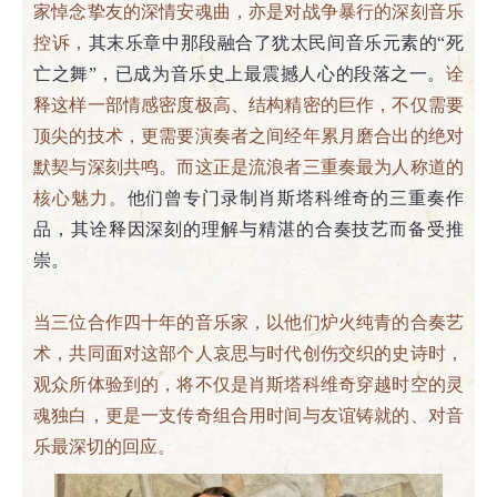
家悼念挚友的深情安魂曲，亦是对战争暴行的深刻音乐
控诉，
其末乐章中那段融合了犹太民间音乐元素的“死
亡之舞”，已成为音乐史上最震撼人心的段落之一。
诠
释这样一部情感密度极高、结构精密的巨作，不仅需要
顶尖的技术，更需要演奏者之间经年累月磨合出的绝对
默契与深刻共鸣。而这正是流浪者三重奏最为人称道的
核心魅力。
他们曾专门录制肖斯塔科维奇的三重奏作
品，其诠释因深刻的理解与精湛的合奏技艺而备受推
崇。
当三位合作四十年的音乐家，以他们炉火纯青的合奏艺
术，共同面对这部个人哀思与时代创伤交织的史诗时，
观众所体验到的，将不仅是肖斯塔科维奇穿越时空的灵
魂独白，更是一支传奇组合用时间与友谊铸就的、对音
乐最深切的回应。