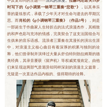
中反复叩问的主题——
法式的浪漫。
拉赫玛尼诺夫19岁
时写下的《g小调第一钢琴三重奏“悲歌”》
，
以其单乐
章的凝练形式，承载了少年天才对生命与逝去的早期沉
思。而
肖松的《g小调钢琴三重奏》（作品3号）
，则是
一部诞生于作曲家人生转折点的法式浪漫杰作，其精致
的和声色彩与充沛的情感，完美契合了这支法国组合与
生俱来的音乐语感。流浪者三重奏在其漫长的演出生涯
中，对浪漫主义核心曲目有着深厚的积累与独到的诠
释，他们曾录制并演绎过大量从舒伯特到勃拉姆斯的德
奥经典，其录音屡获《留声机》等权威奖项肯定。由他
们来呈现这两部气质迥异却同样深刻的浪漫主义篇章，
无疑是一次直达作品内核的、值得期待的诠释。