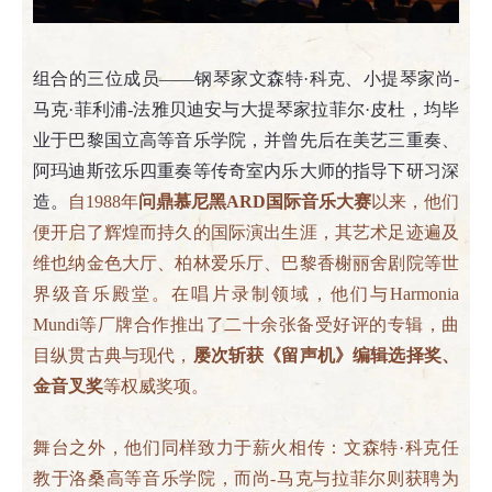
组合的三位成员——钢琴家文森特·科克、小提琴家尚-
马克·菲利浦-法雅贝迪安与大提琴家拉菲尔·皮杜，均毕
业于巴黎国立高等音乐学院，并曾先后在美艺三重奏、
阿玛迪斯弦乐四重奏等传奇室内乐大师的指导下研习深
造。
自1988年
问鼎慕尼黑ARD国际音乐大赛
以来，他们
便开启了辉煌而持久的国际演出生涯，其艺术足迹遍及
维也纳金色大厅、柏林爱乐厅、巴黎香榭丽舍剧院等世
界级音乐殿堂。在唱片录制领域，他们与Harmonia
Mundi等厂牌合作推出了二十余张备受好评的专辑，曲
目纵贯古典与现代，
屡次斩获《留声机》编辑选择奖、
金音叉奖
等权威奖项。
舞台之外，他们同样致力于薪火相传：文森特·科克任
教于洛桑高等音乐学院，而尚-马克与拉菲尔则获聘为