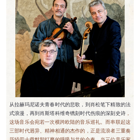
从拉赫玛尼诺夫青春时代的悲歌，到肖松笔下精致的法
式浪漫，再到肖斯塔科维奇镌刻时代伤痕的深刻史诗
，
这场音乐会宛若一次横跨欧陆的音乐巡礼。而串联起这
三部时代迥异、精神相通的杰作的，正是流浪者三重奏
历经四十载默契打磨的呼吸与共的合奏。当三位音乐家