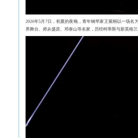
2026年5月7日，初夏的夜晚，青年钢琴家王紫桐以一场
界舞台、师从盛原、邓泰山等名家，历经柯蒂斯与新英格兰