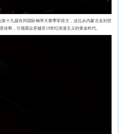
作为第十九届肖邦国际钢琴大赛季军得主，这位从内蒙古走到世
意诠释，引领观众穿越至19世纪浪漫主义的黄金时代。