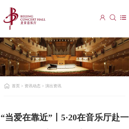
首页
>
资讯动态
>
演出资讯
“当爱在靠近”丨5·20在音乐厅赴一