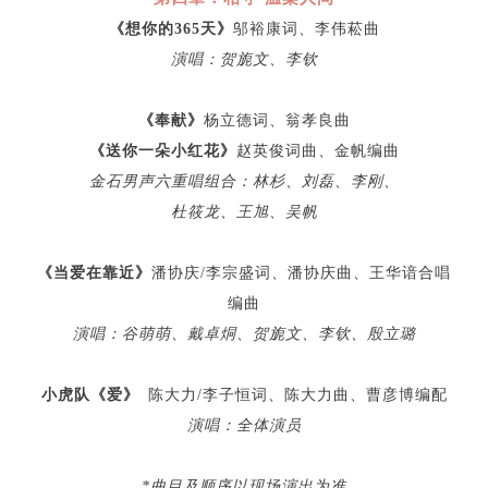
《想你的365天》
邬裕康词、李伟菘曲
演唱：贺旎文、李钦
《奉献》
杨立德词、翁孝良曲
《送你⼀朵小红花》
赵英俊词曲、金帆编曲
金石男声六重唱组合：林杉、刘磊、李刚、
杜筱龙、王旭、吴帆
《当爱在靠近》
潘协庆/李宗盛词、潘协庆曲、王华谙合唱
编曲
演唱：谷萌萌、戴卓烔、贺旎文、李钦、殷立璐
小虎队《爱》
陈大力/李子恒词、陈大力曲、曹彦博编配
演唱：全体演员
*曲目及顺序以现场演出为准