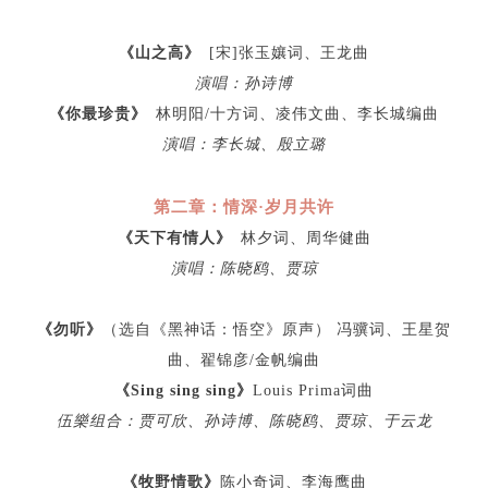
《山之高》
[宋]张玉孃词、王龙曲
演唱：孙诗博
《你最珍贵》
林明阳/十方词、凌伟文曲、李长城编曲
演唱：李长城、殷立璐
第二章：情深·岁月共许
《天下有情人》
林夕词、周华健曲
演唱：陈晓鸥、贾琼
《勿听》
（选自《黑神话：悟空》原声） 冯骥词、王星贺
曲、翟锦彦/金帆编曲
《Sing sing sing》
Louis Prima词曲
伍樂组合：贾可欣、孙诗博、陈晓鸥、贾琼、于云龙
《牧野情歌》
陈小奇词、李海鹰曲