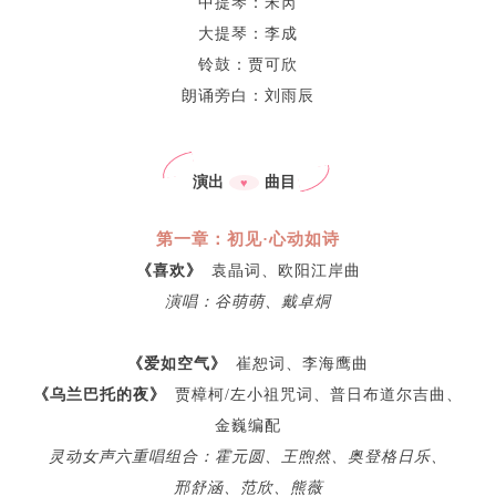
中提琴：宋芮
大提琴：李成
铃鼓：贾可欣
朗诵旁白：刘雨辰
演出
曲目
♥
第一章：初见·心动如诗
《喜欢》
袁晶词、欧阳江岸曲
演唱：谷萌萌、戴卓烔
《爱如空气》
崔恕词、李海鹰曲
《乌兰巴托的夜》
贾樟柯/左小祖咒词、普日布道尔吉曲、
金巍编配
灵动女声六重唱组合：霍元圆、王煦然、奥登格日乐、
邢舒涵、范欣、熊薇