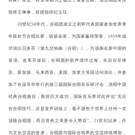
挥家严良堃、秋里等都为之做出了重要贡献。现合唱团常任
指挥王琳琳，驻团指挥纪玉珏。
20世纪50年代，合唱团成立之初即代表国家参加世界青
年联欢节合唱比赛，斩获金奖，为国家赢得荣誉。1959年成
功演出贝多芬《第九交响曲（合唱）》，为该曲在新中国的
首演。改革开放后，合唱团的歌声漂洋过海，先后在菲律
宾、新加坡、马来西亚、美国、加拿大等国访问演出，并参
加了在温哥华举行的第三届国际合唱音乐研讨会，演唱中国
经典合唱曲目，取得巨大成功，国际音乐界对此评论“无论
在合唱技巧，还是发声训练上，毫不逊色于世界上任何一支
顶级合唱团，而且音色之美更令人赞叹”。21世纪以来，作
为文化交流的使者，合唱团与国际合唱界的交流持续增加，