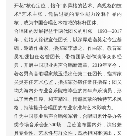
开花”核心定位，恪守“多风格的艺术、高规格的技
术”艺术主张，凭借过硬的专业能力诠释作品内
核，成为中国合唱艺术领域的标杆团体。
合唱团的发展得益于两代团长的引领：1993—2017
年，创始人徐锡宜任团长，以深厚造诣奠定专业基
础，邀请作曲家、指挥家李焕之、作曲家、教育家
吴祖强担任名誉团长，带领团队创作演绎众多经
典，开启中国职业男声合唱新篇章。2019年至今，
著名男高音歌唱家戴玉强出任第二任团长，指挥家
吴灵芬任艺术总监，指挥家孙毅任常任指挥；团员
均为海内外专业音乐院校毕业的青年声乐演员，形
成了音色浑厚、和声精准、情感真挚的独特艺术风
格，持续提升合唱团的专业水准与艺术影响力。
作为中国职业男声合唱领军者，合唱团累计举办各
类专场音乐会超300场，足迹遍布国内外，演出兼
具专业性、艺术性与群众性，既承担国事演出，又