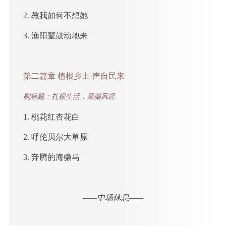
2. 教我如何不想她
3. 渔阳鼙鼓动地来
第二篇章 植根乡土·声自民来
副标题：扎根生活，采撷风谣
1. 桃花红杏花白
2. 呼伦贝尔大草原
3. 奔腾的海骝马
——中场休息——