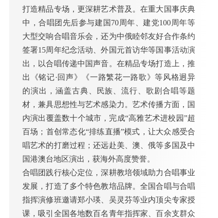
打造精品专场，更深耕艺术普及。在重大国事庆典
中，合唱团先后参与建国70周年、建党100周年等
大型交响合唱音乐会，还为中俄睦邻友好合作条约
签署15周年纪念活动、外国元首访华等国事活动演
出，以合唱传递中国声音。在精品专场打造上，推
出《铭记·回声》《一路繁花一路歌》等风格迥异
的演出，涵盖古典、民族、流行、歌剧合唱等题
材，兼具思想性与艺术感染力。艺术传播方面，国
内演出覆盖数十个城市，完成“高雅艺术进校园”超
百场；首创常态化“排练直播”模式，让大众感受合
唱艺术的打磨过程；还远赴美、澳、俄等多国及中
国港澳台地区演出，获海外高度赞誉。
合唱团践行核心定位，深耕教培领域助力合唱事业
发展，打造了多个特色教培品牌。全国合唱与合唱
指挥演修班邀请郑小瑛、吴灵芬等业内顶尖专家授
课，吸引全国各地数百名青年指挥家、百余支群众